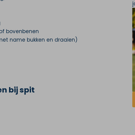
g
n of bovenbenen
 (met name bukken en draaien)
 bij spit