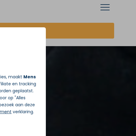
JA ik wil vandaag Gratis pijnadvies
ties, maakt
Mens
iliate en tracking
rden geplaatst.
Door op "Alles
j bezoek aan deze
ement
verklaring.