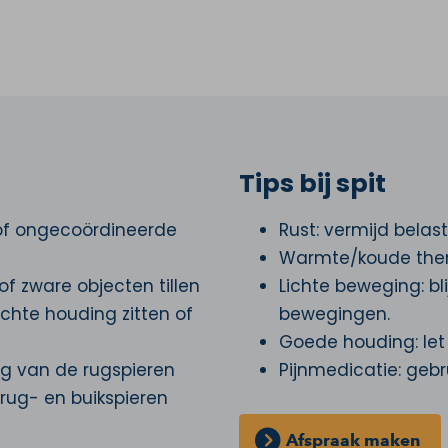
Tips bij spit
of ongecoördineerde
Rust: vermijd belast
Warmte/koude thera
 of zware objecten tillen
Lichte beweging: bl
echte houding zitten of
bewegingen.
Goede houding: let
ng van de rugspieren
Pijnmedicatie: gebru
rug- en buikspieren
Afspraak maken