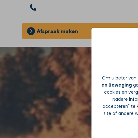
Afspraak maken
GRATIS INLOOPSPREEKUUR:
Zonder d
Om u beter van d
en Beweging
ge
cookies
en verge
Nadere info
accepteren" te k
site of andere 