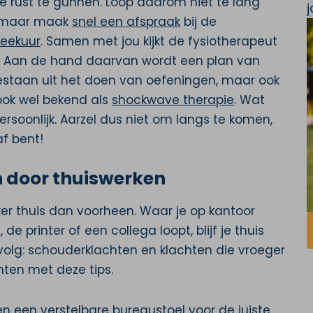
e rust te gunnen. Loop daarom niet te lang
, maar maak
snel een afspraak
bij de
reekuur
. Samen met jou kijkt de fysiotherapeut
n. Aan de hand daarvan wordt een plan van
estaan uit het doen van oefeningen, maar ook
ook wel bekend als
shockwave therapie
. Wat
persoonlijk. Aarzel dus niet om langs te komen,
af bent!
 door thuiswerken
r thuis dan voorheen. Waar je op kantoor
 printer of een collega loopt, blijf je thuis
volg: schouderklachten en klachten die vroeger
ten met deze tips.
en een verstelbare bureaustoel voor de juiste