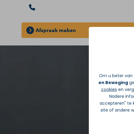
Afspraak maken
GRATIS INLOOPSPREEKUUR:
Zonder d
Om u beter van d
en Beweging
ge
cookies
en verge
Nadere info
accepteren" te k
site of andere 