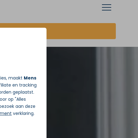
JA ik wil vandaag Gratis pijnadvies
ties, maakt
Mens
iliate en tracking
rden geplaatst.
Door op "Alles
j bezoek aan deze
ement
verklaring.