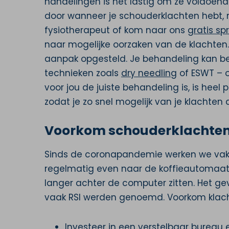
handelingen is het lastig om ze voldoend
door wanneer je schouderklachten hebt
fysiotherapeut of kom naar ons
gratis sp
naar mogelijke oorzaken van de klachte
aanpak opgesteld. Je behandeling kan b
technieken zoals
dry needling
of ESWT – 
voor jou de juiste behandeling is, is heel 
zodat je zo snel mogelijk van je klachten 
Voorkom schouderklachten
Sinds de coronapandemie werken we vake
regelmatig even naar de koffieautomaat, de
langer achter de computer zitten. Het ge
vaak RSI werden genoemd. Voorkom klach
Investeer in een verstelbaar bureau 