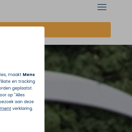
JA ik wil vandaag Gratis pijnadvies
ties, maakt
Mens
iliate en tracking
rden geplaatst.
Door op "Alles
j bezoek aan deze
ement
verklaring.