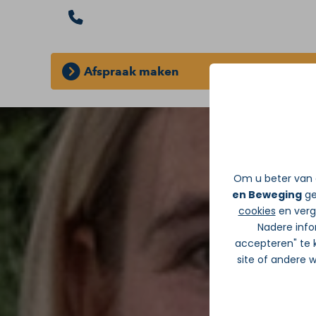
Afspraak maken
GRATIS INLOOPSPREEKUUR:
Zonder d
Om u beter van d
en Beweging
ge
cookies
en verge
Nadere info
accepteren" te k
site of andere 