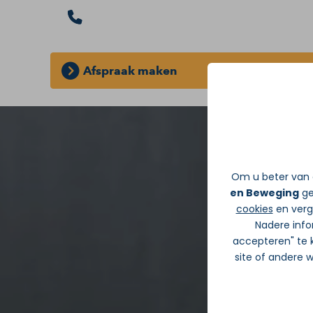
Afspraak maken
GRATIS INLOOPSPREEKUUR:
Zonder d
Om u beter van d
en Beweging
ge
cookies
en verge
Nadere info
accepteren" te k
site of andere 