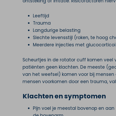
ontsteking of irritatie. Risicofactoren hiervo
Leeftijd
Trauma
Langdurige belasting
Slechte levensstijl (roken, te hoog ch
Meerdere injecties met glucocortico
Scheurtjes in de rotator cuff komen vee
patiënten geen klachten. De meeste (gede
van het weefsel) komen voor bij mensen 
mensen voorkomen door een trauma, val o
Klachten en symptomen
Pijn voel je meestal bovenop en aan 
de bovenarm.