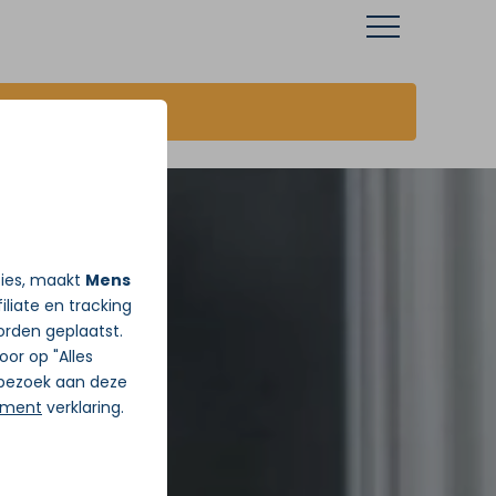
JA ik wil vandaag Gratis pijnadvies
ties, maakt
Mens
iliate en tracking
rden geplaatst.
Door op "Alles
j bezoek aan deze
ement
verklaring.