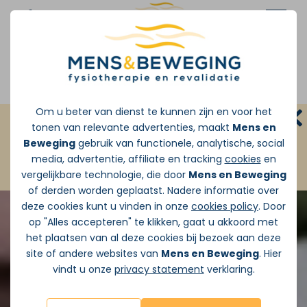
Afspraak maken
Om u beter van dienst te kunnen zijn en voor het
GRATIS INLOOPSPREEKUUR:
Zonder
tonen van relevante advertenties, maakt
Mens en
doorverwijzing van de huisarts
Beweging
gebruik van functionele, analytische, social
media, advertentie, affiliate en tracking
cookies
en
JA ik wil vandaag Gratis pijnadvies
vergelijkbare technologie, die door
Mens en Beweging
of derden worden geplaatst. Nadere informatie over
deze cookies kunt u vinden in onze
cookies policy
. Door
op "Alles accepteren" te klikken, gaat u akkoord met
het plaatsen van al deze cookies bij bezoek aan deze
site of andere websites van
Mens en Beweging
. Hier
vindt u onze
privacy statement
verklaring.