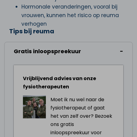
Hormonale veranderingen, vooral bij
vrouwen, kunnen het risico op reuma
verhogen
Tips bij reuma
Stoppen met roken
Gratis inloopspreekuur
Eet een uitgebalanceerd dieet rijk aan
antioxidanten, omega-3 vetzuren en
calcium en drink voldoende water
Vrijblijvend advies van onze
Ga meer naar buiten om vitamine D op
fysiotherapeuten
te vangen via de zon, of in overleg met
je huisarts om supplementen voor te
Moet ik nu wel naar de
nemen
fysiotherapeut of gaat
Behoud een gezond gewicht om extra
het van zelf over? Bezoek
druk om op te gewrichten te
ons gratis
verminderen
inloopspreekuur voor