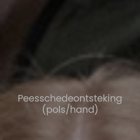
Peesschedeontsteking
(pols/hand)