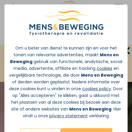
Afspraak maken
Om u beter van dienst te kunnen zijn en voor het
GRATIS INLOOPSPREEKUUR:
Zonder
tonen van relevante advertenties, maakt
Mens en
doorverwijzing van de huisarts
Beweging
gebruik van functionele, analytische, social
media, advertentie, affiliate en tracking
cookies
en
JA ik wil vandaag Gratis pijnadvies
vergelijkbare technologie, die door
Mens en Beweging
of derden worden geplaatst. Nadere informatie over
deze cookies kunt u vinden in onze
cookies policy
. Door
op "Alles accepteren" te klikken, gaat u akkoord met
het plaatsen van al deze cookies bij bezoek aan deze
site of andere websites van
Mens en Beweging
. Hier
vindt u onze
privacy statement
verklaring.