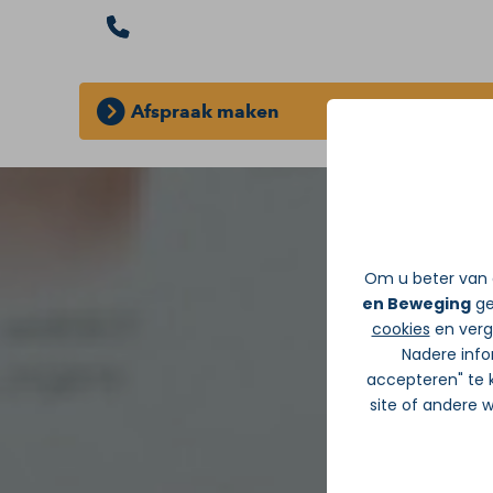
Afspraak maken
GRATIS INLOOPSPREEKUUR:
Zonder d
Om u beter van d
en Beweging
ge
cookies
en verge
Nadere info
accepteren" te k
site of andere 