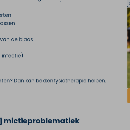
orten
lassen
 van de blaas
 infectie)
hten? Dan kan bekkenfysiotherapie helpen.
ij mictieproblematiek