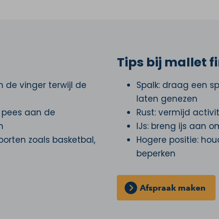
Tips bij mallet f
 de vinger terwijl de
Spalk: draag een s
laten genezen
e pees aan de
Rust: vermijd activ
n
IJs: breng ijs aan 
porten zoals basketbal,
Hogere positie: ho
beperken
Afspraak maken