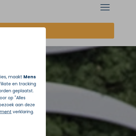
JA ik wil vandaag Gratis pijnadvies
ties, maakt
Mens
iliate en tracking
rden geplaatst.
Door op "Alles
j bezoek aan deze
ement
verklaring.