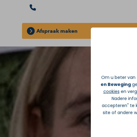
Afspraak maken
GRATIS INLOOPSPREEKUUR:
Zonder d
Om u beter van d
en Beweging
ge
cookies
en verge
Nadere info
accepteren" te k
site of andere 