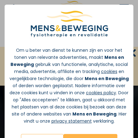
Afspraak maken
Om u beter van dienst te kunnen zijn en voor het
GRATIS INLOOPSPREEKUUR:
Zonder
tonen van relevante advertenties, maakt
Mens en
doorverwijzing van de huisarts
Beweging
gebruik van functionele, analytische, social
media, advertentie, affiliate en tracking
cookies
en
JA ik wil vandaag Gratis pijnadvies
vergelijkbare technologie, die door
Mens en Beweging
of derden worden geplaatst. Nadere informatie over
deze cookies kunt u vinden in onze
cookies policy
. Door
op "Alles accepteren" te klikken, gaat u akkoord met
het plaatsen van al deze cookies bij bezoek aan deze
site of andere websites van
Mens en Beweging
. Hier
vindt u onze
privacy statement
verklaring.