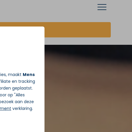
JA ik wil vandaag Gratis pijnadvies
ties, maakt
Mens
iliate en tracking
rden geplaatst.
Door op "Alles
j bezoek aan deze
ement
verklaring.