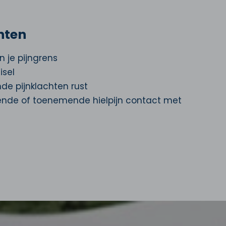
chten
n je pijngrens
isel
e pijnklachten rust
nde of toenemende hielpijn
contact
met