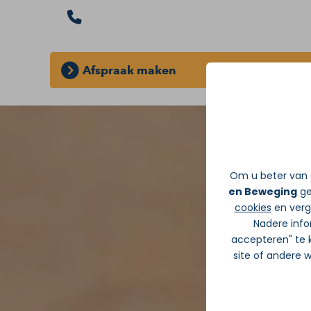
Afspraak maken
GRATIS INLOOPSPREEKUUR:
Zonder d
Om u beter van d
en Beweging
ge
cookies
en verge
Nadere info
accepteren" te k
site of andere 