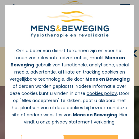
Afspraak maken
Om u beter van dienst te kunnen zijn en voor het
GRATIS INLOOPSPREEKUUR:
Zonder
tonen van relevante advertenties, maakt
Mens en
doorverwijzing van de huisarts
Beweging
gebruik van functionele, analytische, social
media, advertentie, affiliate en tracking
cookies
en
JA ik wil vandaag Gratis pijnadvies
vergelijkbare technologie, die door
Mens en Beweging
of derden worden geplaatst. Nadere informatie over
deze cookies kunt u vinden in onze
cookies policy
. Door
op "Alles accepteren" te klikken, gaat u akkoord met
het plaatsen van al deze cookies bij bezoek aan deze
site of andere websites van
Mens en Beweging
. Hier
vindt u onze
privacy statement
verklaring.