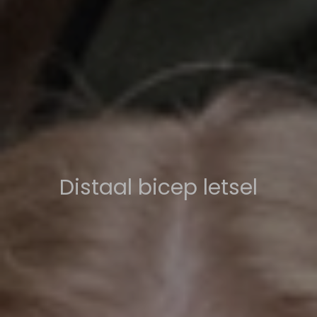
Distaal bicep letsel