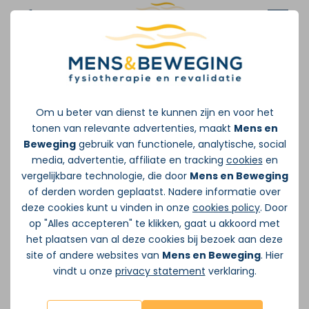
Aloys Lockefeer -
Afspraak maken
Fitspecialist
Om u beter van dienst te kunnen zijn en voor het
tonen van relevante advertenties, maakt
Mens en
Als Fit Coach begeleid Aloys mensen bij het
Beweging
gebruik van functionele, analytische, social
behalen van hun persoonlijke gezondheids-
media, advertentie, affiliate en tracking
cookies
en
en trainingsdoelen. Met een sterke
vergelijkbare technologie, die door
Mens en Beweging
achtergrond en ervaring in de sportwereld
of derden worden geplaatst. Nadere informatie over
combineert Aloys sportieve kennis met een
deze cookies kunt u vinden in onze
cookies policy
. Door
op "Alles accepteren" te klikken, gaat u akkoord met
doelgerichte aanpak. Aloys zijn focus ligt op
het plaatsen van al deze cookies bij bezoek aan deze
het creëren van duurzame resultaten door
site of andere websites van
Mens en Beweging
. Hier
motivatie, structuur en persoonlijke
vindt u onze
privacy statement
verklaring.
aandacht te bieden.