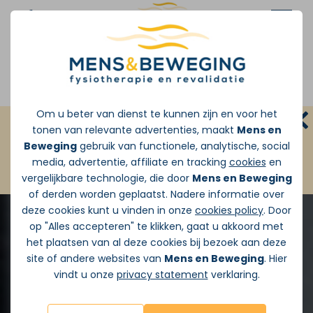
Afspraak maken
Om u beter van dienst te kunnen zijn en voor het
GRATIS INLOOPSPREEKUUR:
Zonder
tonen van relevante advertenties, maakt
Mens en
doorverwijzing van de huisarts
Beweging
gebruik van functionele, analytische, social
media, advertentie, affiliate en tracking
cookies
en
JA ik wil vandaag Gratis pijnadvies
vergelijkbare technologie, die door
Mens en Beweging
of derden worden geplaatst. Nadere informatie over
deze cookies kunt u vinden in onze
cookies policy
. Door
op "Alles accepteren" te klikken, gaat u akkoord met
het plaatsen van al deze cookies bij bezoek aan deze
site of andere websites van
Mens en Beweging
. Hier
vindt u onze
privacy statement
verklaring.