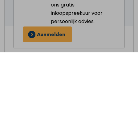
schouderblessures hetzelfde is. Daarom
ons gratis
wordt elke behandeling afgestemd op jouw
inloopspreekuur voor
specifieke klachten en behoeften. Hier zijn
persoonlijk advies.
enkele belangrijke onderdelen van onze
Aanmelden
schouderfysiotherapie:
Herwinnen van beweeglijkheid:
we
helpen je om de volledige
beweeglijkheid van de schoudergordel
te herstellen.
Op lengte brengen van verkorte
structuren:
we richten ons op het
verlengen van verkorte spieren en
structuren. Dit om pijn te verminderen
en bewegingsbereik te herstellen.
Juiste schouderstand aanleren:
onze