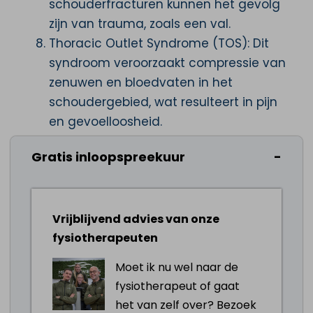
schouderfracturen kunnen het gevolg
zijn van trauma, zoals een val.
Thoracic Outlet Syndrome (TOS): Dit
syndroom veroorzaakt compressie van
zenuwen en bloedvaten in het
schoudergebied, wat resulteert in pijn
en gevoelloosheid.
Schouderprothese: wanneer je recent
Gratis inloopspreekuur
een schouderprothese hebt gekregen,
kan schouderfysiotherapie helpen bij je
herstel en het verbeteren van de
functionaliteit.
Vrijblijvend advies van onze
Behandeling gespecialiseerde
fysiotherapeuten
schouderfysiotherapie in Goes
Moet ik nu wel naar de
Onze fysiotherapeuten bij Mens en
fysiotherapeut of gaat
Beweging begrijpen dat geen enkele
het van zelf over? Bezoek