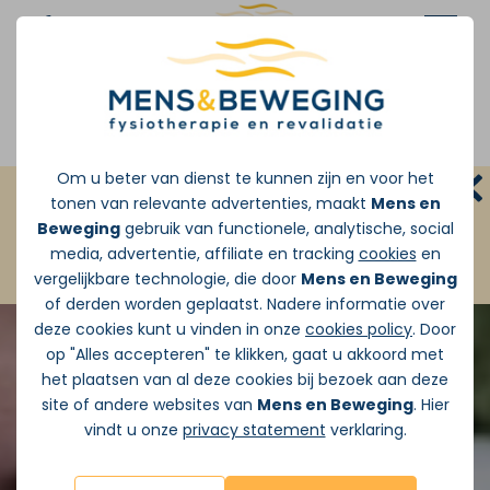
Afspraak maken
Om u beter van dienst te kunnen zijn en voor het
GRATIS INLOOPSPREEKUUR:
Zonder
tonen van relevante advertenties, maakt
Mens en
doorverwijzing van de huisarts
Beweging
gebruik van functionele, analytische, social
media, advertentie, affiliate en tracking
cookies
en
JA ik wil vandaag Gratis pijnadvies
vergelijkbare technologie, die door
Mens en Beweging
of derden worden geplaatst. Nadere informatie over
deze cookies kunt u vinden in onze
cookies policy
. Door
op "Alles accepteren" te klikken, gaat u akkoord met
het plaatsen van al deze cookies bij bezoek aan deze
site of andere websites van
Mens en Beweging
. Hier
vindt u onze
privacy statement
verklaring.