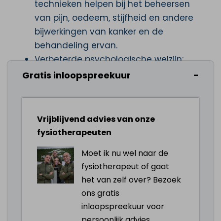
technieken helpen bij het beheersen
van pijn, oedeem, stijfheid en andere
bijwerkingen van kanker en de
behandeling ervan.
Verbeterde psychologische welzijn:
regelmatige fysiek bezig zijn draagt bij
Gratis inloopspreekuur
aan een beter psychologisch welzijn.
Oncologische fysiotherapie tips
Vrijblijvend advies van onze
Begin vroeg in het behandeltraject: het
fysiotherapeuten
is belangrijk om vroeg in het
behandeltraject te beginnen met
Moet ik nu wel naar de
fysiotherapie om de negatieve
fysiotherapeut of gaat
effecten van behandelingen zoals
het van zelf over? Bezoek
chirurgie, bestraling en chemotherapie
ons gratis
te beperken en te beheersen.
inloopspreekuur voor
Personaliseer het oefenprogramma: elk
persoonlijk advies.