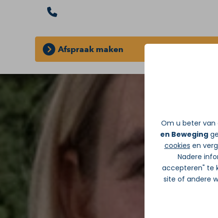
Afspraak maken
GRATIS INLOOPSPREEKUUR:
Zonder d
Om u beter van d
en Beweging
ge
cookies
en verge
Nadere info
accepteren" te k
site of andere 