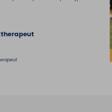
ktherapeut
herapeut