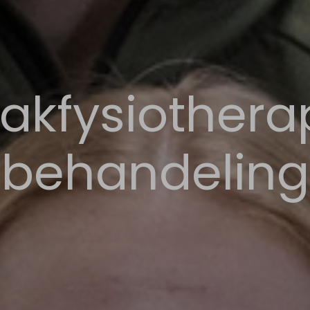
akfysiothera
behandeling