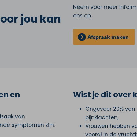
Neem voor meer informa
oor jou kan
ons op.
Afspraak maken
en en
Wist je dit ove
Ongeveer 20% van d
dzaak van
pijnklachten;
ende symptomen zijn:
Vrouwen hebben va
vooral in de vruchtb